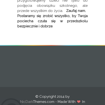
przygotowujemy dzieci nie tylko do
podjęcia obowiązku szkolnego, ale
przede wszystkim do życia.
Zaufaj nam.
Postaramy się zrobić wszystko, by Twoja
pociecha czuła się w przedszkolu
bezpiecznie i dobrze
.
© Copyright 2014 by
NicDark
Themes.com - Made With
In